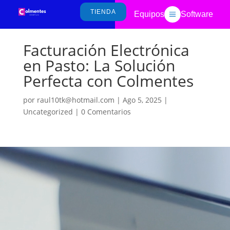
TIENDA
a
Equipos
Software
Facturación Electrónica
en Pasto: La Solución
Perfecta con Colmentes
por
raul10tk@hotmail.com
|
Ago 5, 2025
|
Uncategorized
|
0 Comentarios